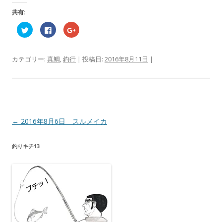
共有:
ク
F
ク
リ
a
リ
ッ
c
ッ
ク
e
ク
し
b
し
て
o
て
カテゴリー:
真鯛
,
釣行
| 投稿日:
2016年8月11日
|
T
o
G
w
k
o
i
で
o
t
共
g
t
有
l
e
す
e
r
る
+
で
に
で
共
は
共
有
ク
有
投
←
2016年8月6日 スルメイカ
(
リ
(
新
ッ
新
稿
し
ク
し
い
し
い
釣りキチ13
ウ
て
ウ
ナ
ィ
く
ィ
ン
だ
ン
ビ
ド
さ
ド
ウ
い
ウ
ゲ
で
(
で
開
新
開
き
し
き
ー
ま
い
ま
す
ウ
す
シ
)
ィ
)
ン
ョ
ド