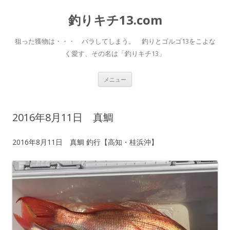
釣りキチ13.com
狙った獲物は・・・ バラしてしまう。 釣りとゴルゴ13をこよな
く愛す、その名は「釣りキチ13」
コ
メニュー
ン
テ
ン
ツ
へ
2016年8月11日 真鯛
移
動
2016年8月11日 真鯛 釣行【高知・桂浜沖】