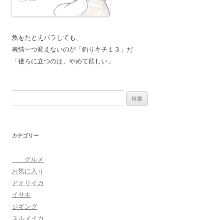
ウ
で
ン
開
き
ま
す
魚をたとえバラしても、
)
表情一つ変えないのが「釣りキチ１３」だ
「後ろに立つのは、やめて欲しい」
検
索
:
カテゴリー
グルメ
お気に入り
アオリイカ
イサキ
ジギング
スルメイカ